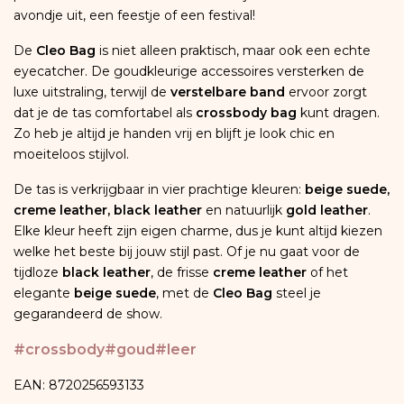
avondje uit, een feestje of een festival!
De
Cleo Bag
is niet alleen praktisch, maar ook een echte
eyecatcher. De goudkleurige accessoires versterken de
luxe uitstraling, terwijl de
verstelbare band
ervoor zorgt
dat je de tas comfortabel als
crossbody bag
kunt dragen.
Zo heb je altijd je handen vrij en blijft je look chic en
moeiteloos stijlvol.
De tas is verkrijgbaar in vier prachtige kleuren:
beige suede,
creme leather, black leather
en natuurlijk
gold leather
.
Elke kleur heeft zijn eigen charme, dus je kunt altijd kiezen
welke het beste bij jouw stijl past. Of je nu gaat voor de
tijdloze
black leather
, de frisse
creme leather
of het
elegante
beige suede
, met de
Cleo Bag
steel je
gegarandeerd de show.
#crossbody
#goud
#leer
EAN: 8720256593133