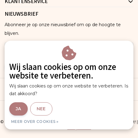
KLANTENSERVICE
NIEUWSBRIEF
Abonneer je op onze nieuwsbrief om op de hoogte te
blijven.
Wij slaan cookies op om onze
ABONNEER
website te verbeteren.
Wij slaan cookies op om onze website te verbeteren. Is
dat akkoord?
JA
NEE
Algemene voorwaarden
|
Sitemap
|
RSS Feed
MEER OVER COOKIES »
© Copyright 2026 - Fique the label | The bag always makes the outfit! |
Realisatie
InStijl Media