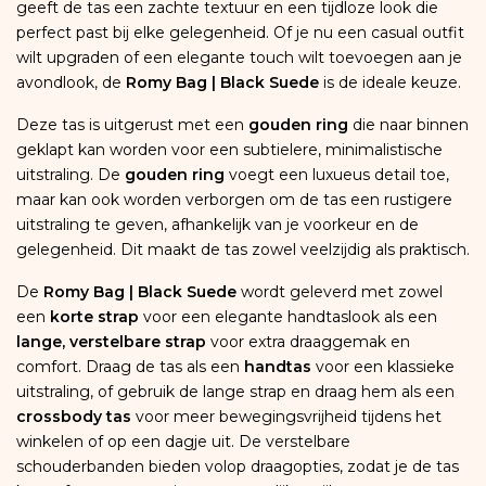
geeft de tas een zachte textuur en een tijdloze look die
perfect past bij elke gelegenheid. Of je nu een casual outfit
wilt upgraden of een elegante touch wilt toevoegen aan je
avondlook, de
Romy Bag | Black Suede
is de ideale keuze.
Deze tas is uitgerust met een
gouden ring
die naar binnen
geklapt kan worden voor een subtielere, minimalistische
uitstraling. De
gouden ring
voegt een luxueus detail toe,
maar kan ook worden verborgen om de tas een rustigere
uitstraling te geven, afhankelijk van je voorkeur en de
gelegenheid. Dit maakt de tas zowel veelzijdig als praktisch.
De
Romy Bag | Black Suede
wordt geleverd met zowel
een
korte strap
voor een elegante handtaslook als een
lange, verstelbare strap
voor extra draaggemak en
comfort. Draag de tas als een
handtas
voor een klassieke
uitstraling, of gebruik de lange strap en draag hem als een
crossbody tas
voor meer bewegingsvrijheid tijdens het
winkelen of op een dagje uit. De verstelbare
schouderbanden bieden volop draagopties, zodat je de tas