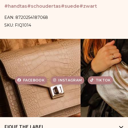
#handtas
#schoudertas
#suede
#zwart
EAN: 8720254187068
SKU: FIQ1014
FACEBOOK
INSTAGRAM
TIKTOK
FIQUE THE LABEL