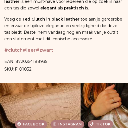
leather
is een must-have voor iedereen die op zoek is naar
een tas die zowel
elegant
als
praktisch
is.
Voeg de
Ted Clutch in black leather
toe aan je garderobe
en ervaar de tijdloze elegantie en veelzijdigheid die deze
tas biedt. Bestel hem vandaag nog en maak van je outfit
een statement met dit iconische accessoire.
#clutch
#leer
#zwart
EAN: 8720254188935
SKU: FIQ1032
FACEBOOK
INSTAGRAM
TIKTOK