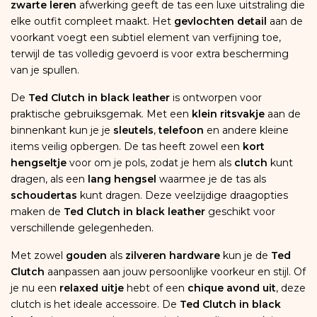
zwarte leren
afwerking geeft de tas een luxe uitstraling die
elke outfit compleet maakt. Het
gevlochten detail
aan de
voorkant voegt een subtiel element van verfijning toe,
terwijl de tas volledig gevoerd is voor extra bescherming
van je spullen.
De
Ted Clutch in black leather
is ontworpen voor
praktische gebruiksgemak. Met een
klein ritsvakje
aan de
binnenkant kun je je
sleutels
,
telefoon
en andere kleine
items veilig opbergen. De tas heeft zowel een
kort
hengseltje
voor om je pols, zodat je hem als
clutch
kunt
dragen, als een
lang hengsel
waarmee je de tas als
schoudertas
kunt dragen. Deze veelzijdige draagopties
maken de
Ted Clutch in black leather
geschikt voor
verschillende gelegenheden.
Met zowel
gouden
als
zilveren hardware
kun je de
Ted
Clutch
aanpassen aan jouw persoonlijke voorkeur en stijl. Of
je nu een
relaxed uitje
hebt of een
chique avond uit
, deze
clutch is het ideale accessoire. De
Ted Clutch in black