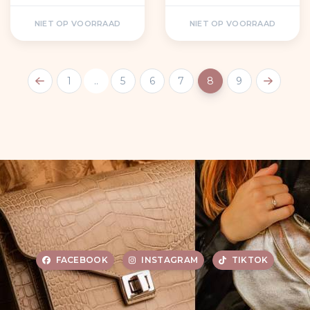
NIET OP VOORRAAD
NIET OP VOORRAAD
1
..
5
6
7
8
9
FACEBOOK
INSTAGRAM
TIKTOK