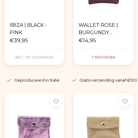
IBIZA | BLACK -
WALLET ROSE |
PINK
BURGUNDY
€39,95
LEATHER
€14,95
NIET OP VOORRAAD
TOEVOEGEN
Geproduceerd in Italië
Gratis verzending vanaf €100